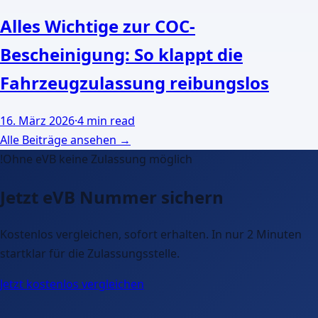
Alles Wichtige zur COC-
Bescheinigung: So klappt die
Fahrzeugzulassung reibungslos
16. März 2026
·
4 min read
Alle Beiträge ansehen →
!
Ohne eVB keine Zulassung möglich
Jetzt eVB Nummer
sichern
Kostenlos vergleichen, sofort erhalten. In nur 2 Minuten
startklar für die Zulassungsstelle.
Jetzt kostenlos vergleichen