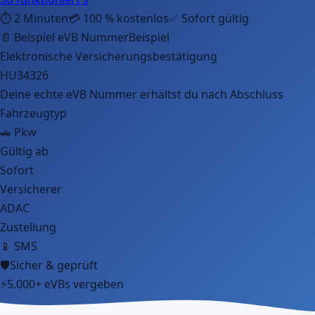
⏱️
2 Minuten
💳
100 % kostenlos
✅
Sofort gültig
📄 Beispiel eVB Nummer
Beispiel
Elektronische Versicherungsbestätigung
HU34326
Deine echte eVB Nummer erhältst du nach Abschluss
Fahrzeugtyp
🚗 Pkw
Gültig ab
Sofort
Versicherer
ADAC
Zustellung
📱 SMS
🛡️
Sicher & geprüft
⚡
5.000+ eVBs vergeben