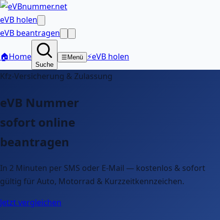
eVB holen
eVB beantragen
🏠
Home
⚡
eVB holen
☰
Menü
Suche
Kfz-Versicherung & Zulassung
eVB Nummer
sofort online
beantragen
In 2 Minuten per SMS oder E-Mail — kostenlos & sofort
gültig für Auto, Motorrad & Kurzzeitkennzeichen.
Jetzt vergleichen