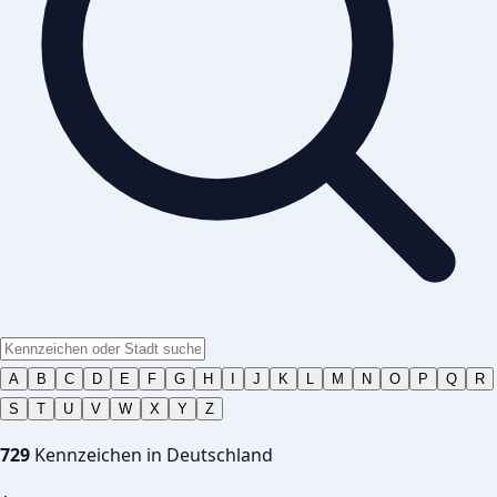
A
B
C
D
E
F
G
H
I
J
K
L
M
N
O
P
Q
R
S
T
U
V
W
X
Y
Z
729
Kennzeichen in Deutschland