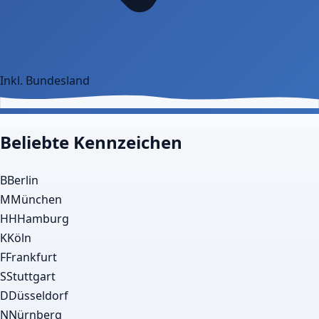
Inkl. Bundesland
Beliebte Kennzeichen
B
Berlin
M
München
HH
Hamburg
K
Köln
F
Frankfurt
S
Stuttgart
D
Düsseldorf
N
Nürnberg