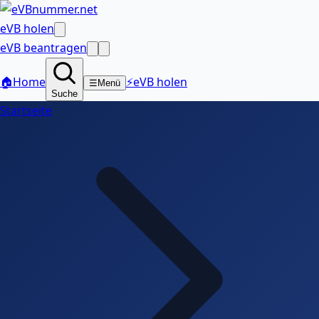
eVB holen
eVB beantragen
🏠
Home
⚡
eVB holen
☰
Menü
Suche
Startseite